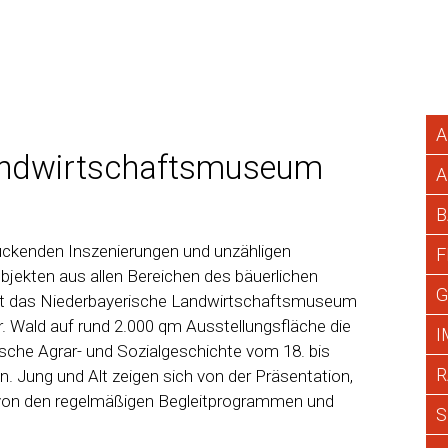
A
andwirtschaftsmuseum
A
B
uckenden Inszenierungen und unzähligen
F
Objekten aus allen Bereichen des bäuerlichen
G
st das Niederbayerische Landwirtschaftsmuseum
. Wald auf rund 2.000 qm Ausstellungsfläche die
I
ische Agrar- und Sozialgeschichte vom 18. bis
R
. Jung und Alt zeigen sich von der Präsentation,
von den regelmäßigen Begleitprogrammen und
S