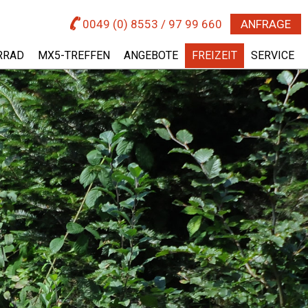
0049 (0) 8553 / 97 99 660
ANFRAGE
RRAD
MX5-TREFFEN
ANGEBOTE
FREIZEIT
SERVICE