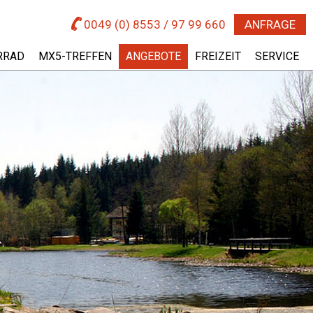
0049 (0) 8553 / 97 99 660
ANFRAGE
RRAD
MX5-TREFFEN
ANGEBOTE
FREIZEIT
SERVICE