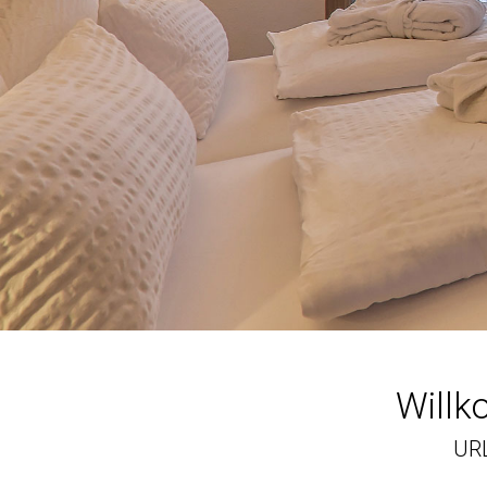
Willk
UR