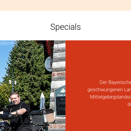
Specials
Der Bayerische
geschwungenen Land
Mittelgebirgsland
d