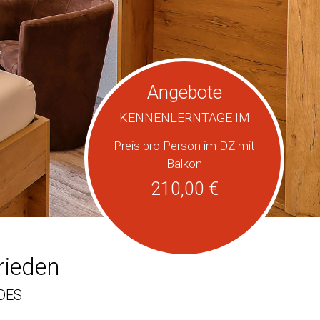
Angebote
KENNENLERNTAGE IM
Preis pro Person im DZ mit
Balkon
210,00 €
rieden
DES