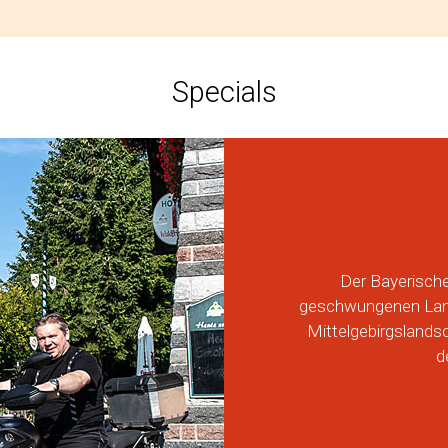
Specials
Der Bayerische
geschwungenen Land
Mittelgebirgsland
d