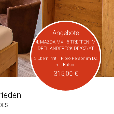
Angebote
4. MAZDA MX - 5 TREFFEN IM
DREILÄNDERECK DE/CZ/AT
3 Übern. mit HP pro Person im DZ
mit Balkon
315,00 €
rieden
DES