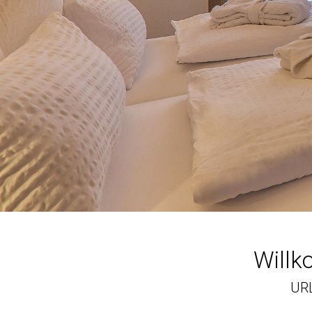
Willk
UR